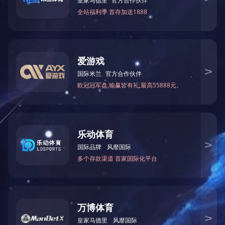
《包头道路材
节能环保
内蒙古佳瑞
专家登记
内蒙古松塔
人才招聘
《满洲里陆
《滨海社区
联系我们
《包头市玉
Contact us
政策赋能专
电话：0471-5223613
《内蒙古蒙达
投诉电话：0471-5223607
邮箱：imzs@imzs.com.cn
网址：/
地址：内蒙古自治区呼和浩特市赛罕区鄂尔
多斯东街12号银联大厦10层